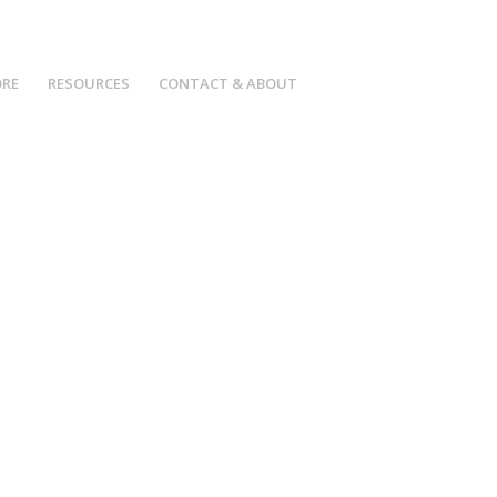
 US TODAY FOR MORE INFORMATION // 706.745.8685
ORE
RESOURCES
CONTACT & ABOUT
E