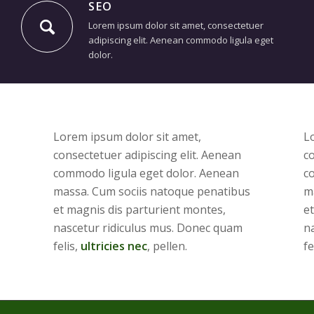
SEO
Lorem ipsum dolor sit amet, consectetuer
adipiscing elit. Aenean commodo ligula eget
dolor.
Lorem ipsum dolor sit amet,
L
consectetuer adipiscing elit. Aenean
co
commodo ligula eget dolor. Aenean
c
massa. Cum sociis natoque penatibus
m
et magnis dis parturient montes,
e
nascetur ridiculus mus. Donec quam
n
felis,
ultricies nec
, pellen.
fe