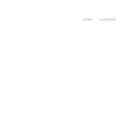
CALL
HOME
LEARN M
LIO EXAMPL
lio entry.
ny layout you like