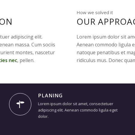
How we solved it
ION
OUR APPROA
uer adipiscing elit.
Lorem ipsum dolor sit amet
enean massa. Cum sociis
Aenean commodo ligula eg
turient montes, nascetur
natoque penatibus et mag
cies nec
, pellen.
ridiculus mus. Donec quam
PLANING
Lorem ipsum dolor sit amet, consectetuer
adipiscing elit. Aenean commodo ligula eget
dolor.