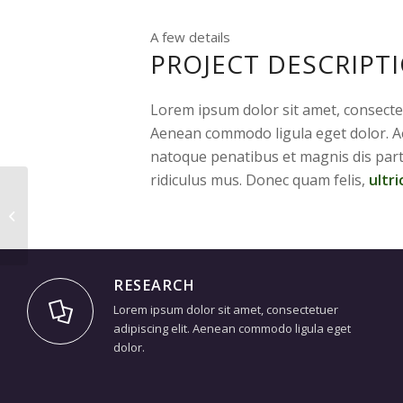
A few details
PROJECT DESCRIPT
Lorem ipsum dolor sit amet, consectet
Aenean commodo ligula eget dolor. A
natoque penatibus et magnis dis par
ridiculus mus. Donec quam felis,
ultri
Some cool projects
RESEARCH
Lorem ipsum dolor sit amet, consectetuer
adipiscing elit. Aenean commodo ligula eget
dolor.