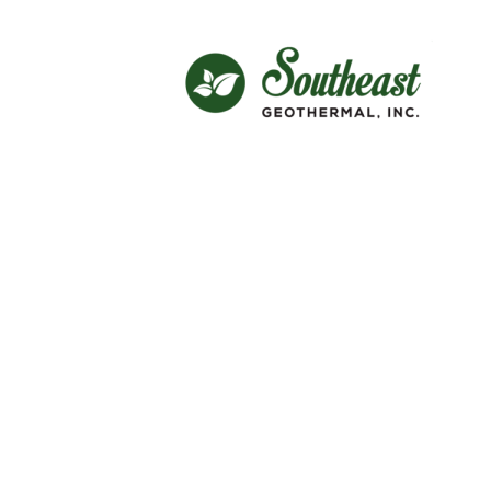
PORTFO
This is an example of a portfo
As with pages, you can build a